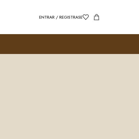
ENTRAR / REGISTRASE
torial de sus pedidos.
a cuenta enseguida.
ar y simplificar el