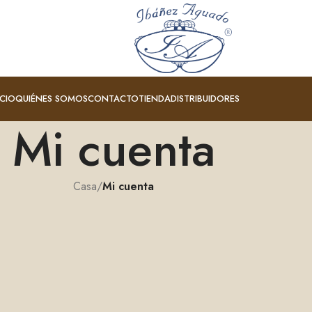
ICIO
QUIÉNES SOMOS
CONTACTO
TIENDA
DISTRIBUIDORES
Mi cuenta
Casa
/
Mi cuenta
Registrame
Al registrarse en este sitio, podrá acceder al estado e his
Complete los campos a continuación y le crearemos un
Solo le solicitaremos la información necesaria para agiliz
proceso de compra.