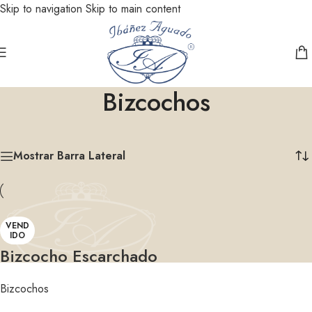
Skip to navigation
Skip to main content
Bizcochos
Inicio
/
Bizcochos
Mostrando el único resultado
Mostrar Barra Lateral
VEND
IDO
Bizcocho Escarchado
Bizcochos
LEER MÁS